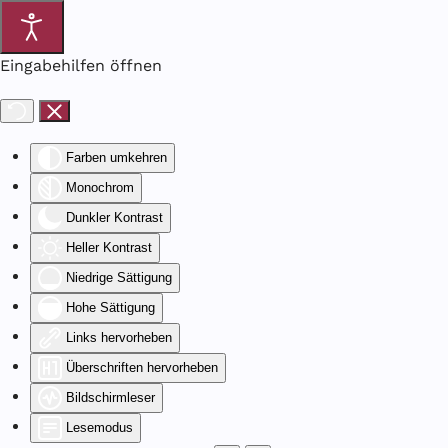
Skip
Eingabehilfen öffnen
to
main
content
Farben umkehren
Monochrom
Dunkler Kontrast
Heller Kontrast
Niedrige Sättigung
Hohe Sättigung
Links hervorheben
Überschriften hervorheben
Bildschirmleser
Lesemodus